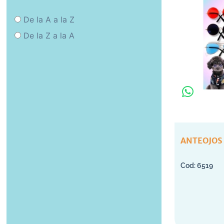
De la A a la Z
De la Z a la A
ANTEOJOS
6519