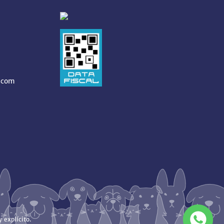
.com
 explícito.