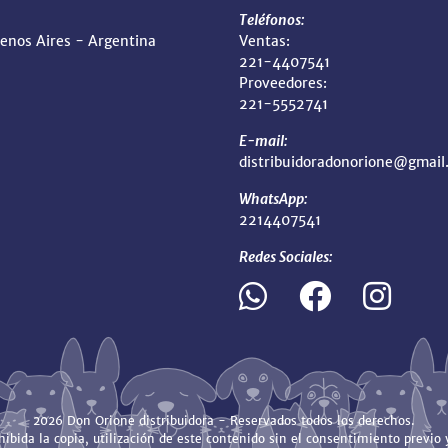
Teléfonos:
uenos Aires - Argentina
Ventas:
221-4407541
Proveedores:
221-5552741
E-mail:
distribuidoradonorione@gmail
WhatsApp:
2214407541
Redes Sociales:
2026 Don Orione distribuidora - Reservados todos los derechos.
ibida la copia, utilización de este contenido sin el consentimiento previo y