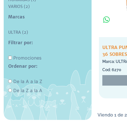
VARIOS (2)
Marcas
ULTRA (2)
Filtrar por:
ULTRA PU
36 SOBRES
Promociones
ULTR
Ordenar por:
6270
De la A a la Z
De la Z a la A
Viendo 1 de 2