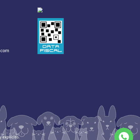
.com
 explícito.