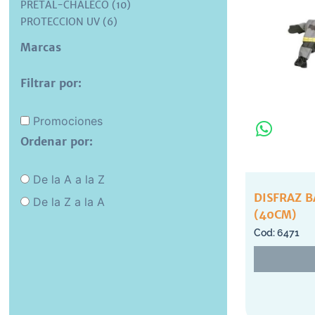
PRETAL-CHALECO (10)
PROTECCION UV (6)
Marcas
Filtrar por:
Promociones
Ordenar por:
De la A a la Z
DISFRAZ 
De la Z a la A
(40CM)
6471