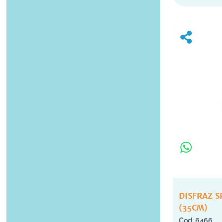
DISFRAZ 
(35CM)
6466