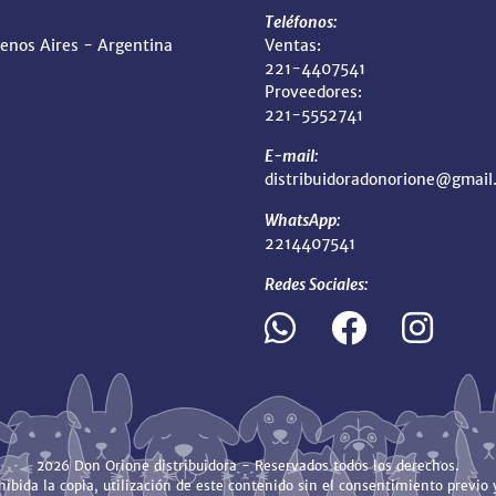
Teléfonos:
uenos Aires - Argentina
Ventas:
221-4407541
Proveedores:
221-5552741
E-mail:
distribuidoradonorione@gmail
WhatsApp:
2214407541
Redes Sociales:
2026 Don Orione distribuidora - Reservados todos los derechos.
ibida la copia, utilización de este contenido sin el consentimiento previo y