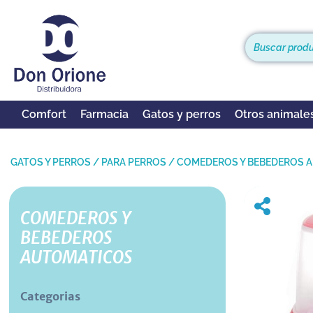
Comfort
Farmacia
Gatos y perros
Otros animale
GATOS Y PERROS
/
PARA PERROS
/
COMEDEROS Y BEBEDEROS 
COMEDEROS Y
BEBEDEROS
AUTOMATICOS
Categorias