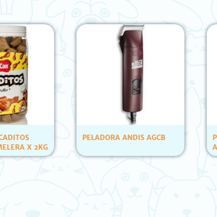
OS
PELADORA ANDIS AGCB
PETS C
 X 2KG
ATUN Y
(12 UN