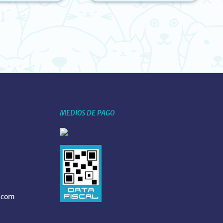
ID)
(YT80007)
MEDIOS DE PAGO
.com