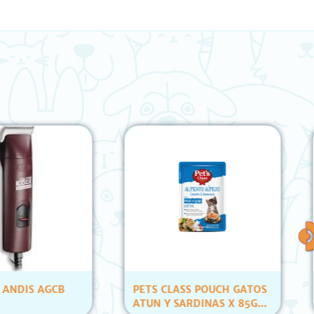
LASS POUCH GATOS
RASCALS PACK 3 PELOTAS
 SARDINAS X 85GR
C/ RELLENO E HIERBA