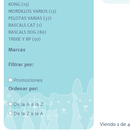
KONG (15)
MORDILLOS VARIOS (13)
PELOTAS VARIAS (37)
RASCALS CAT (1)
RASCALS DOG (86)
TRIXIE Y BP (50)
Marcas
Filtrar por:
Promociones
Ordenar por:
De la A a la Z
De la Z a la A
Viendo 1 de 4