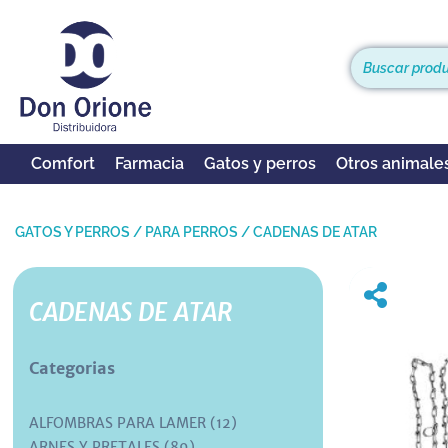
Comfort
Farmacia
Gatos y perros
Otros animale
GATOS Y PERROS
/
PARA PERROS
/
CADENAS DE ATAR
CADENAS DE ATAR
Categorias
ALFOMBRAS PARA LAMER (12)
ARNES Y PRETALES (89)