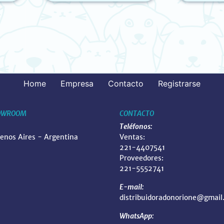
(12 UN
Home
Empresa
Contacto
Registrarse
OWROOM
CONTACTO
Teléfonos:
uenos Aires - Argentina
Ventas:
221-4407541
Proveedores:
221-5552741
E-mail:
distribuidoradonorione@gmail
WhatsApp: