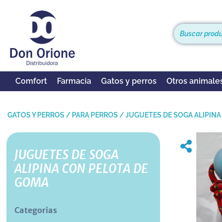
Comfort
Farmacia
Gatos y perros
Otros animale
GATOS Y PERROS
/
PARA PERROS
/
JUGUETES DE SOGA ALIPIN
JUGUETES DE SOGA
ALIPINA CON PELOTA DE
GOMA
Categorias