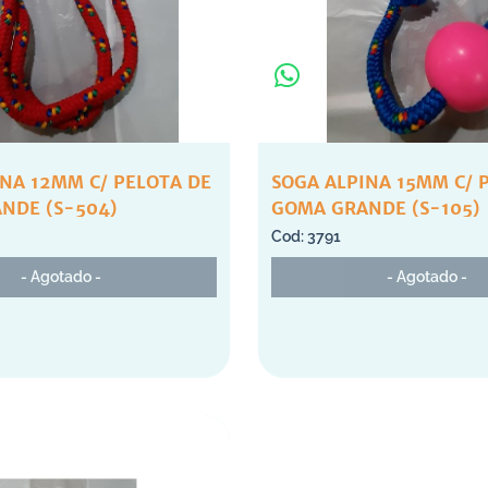
INA 12MM C/ PELOTA DE
SOGA ALPINA 15MM C/ 
NDE (S-504)
GOMA GRANDE (S-105)
3791
- Agotado -
- Agotado -