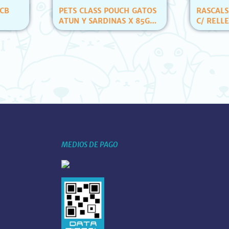
LASS POUCH GATOS
RASCALS PACK 3 PELOTAS
 SARDINAS X 85GR
C/ RELLENO E HIERBA
ID)
(YT80007)
MEDIOS DE PAGO