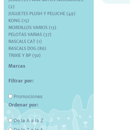
(2)
JUGUETES PLUSH Y PELUCHE (49)
KONG (15)
MORDILLOS VARIOS (13)
PELOTAS VARIAS (37)
RASCALS CAT (1)
RASCALS DOG (86)
TRIXIE Y BP (50)
Marcas
Filtrar por:
Promociones
Ordenar por:
De la A a la Z
De la Z a la A