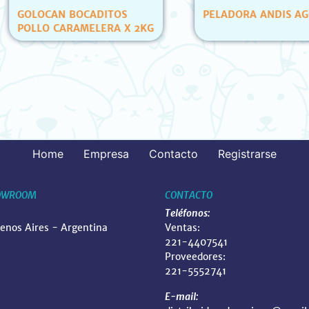
OS
PELADORA ANDIS AGCB
PETS C
 X 2KG
ATUN Y
(12 UN
Home
Empresa
Contacto
Registrarse
OWROOM
CONTACTO
Teléfonos:
uenos Aires - Argentina
Ventas:
221-4407541
Proveedores:
221-5552741
E-mail: